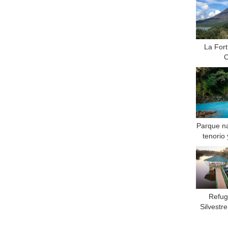
La For
C
Parque na
tenorio 
Refug
Silvestr