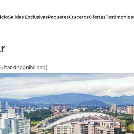
icio
Salidas Exclusivas
Paquetes
Cruceros
Ofertas
Testimonios
r
sultar disponibilidad)