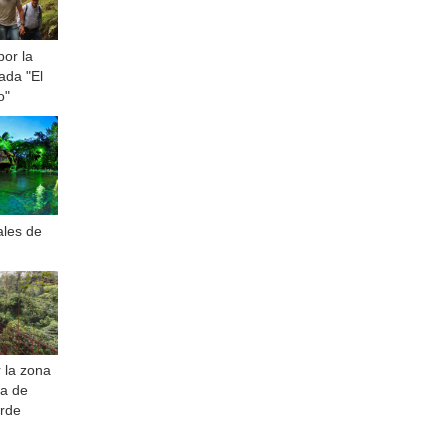
or la
ada "El
o"
ales de
 la zona
a de
rde