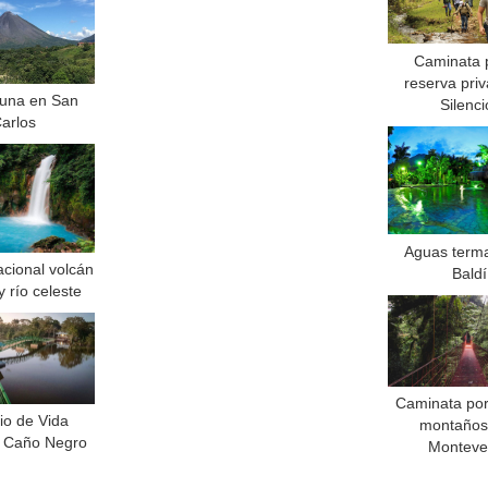
Caminata p
reserva priv
tuna en San
Silenci
arlos
Aguas term
cional volcán
Baldí
y río celeste
Caminata por
io de Vida
montaños
e Caño Negro
Monteve