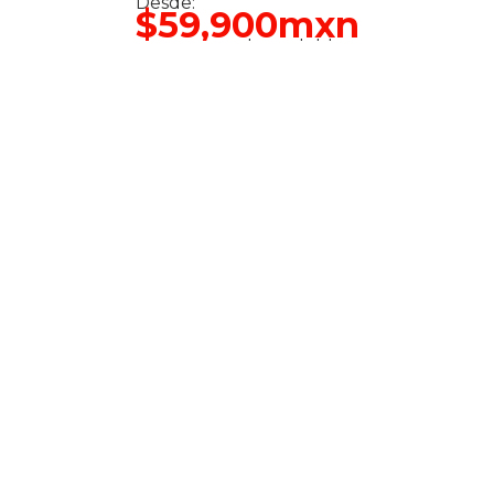
Desde:
$59,900mxn
por persona base doble
Hablar con un asesor
Ver el itinerario completo
Otros destinos que
podrían interesarte:
Turquía
Cruce
Clásica
Mediterrán
Consulta
Saliendo
fechas y
05/Julio/2
disponibilidad