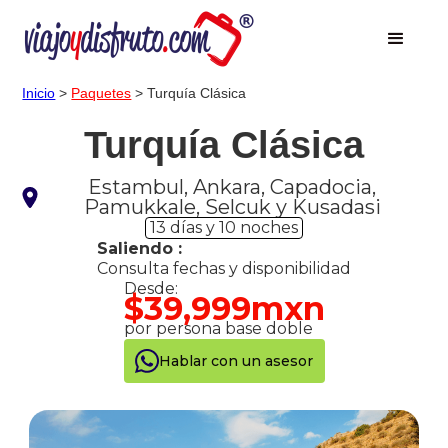
Inicio
>
Paquetes
> Turquía Clásica
Turquía Clásica
Estambul, Ankara, Capadocia,
Pamukkale, Selcuk y Kusadasi
13 días y 10 noches
Saliendo :
Consulta fechas y disponibilidad
Desde:
$39,999mxn
por persona base doble
Hablar con un asesor