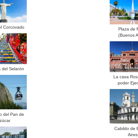
el Corcovado
Plaza de
(Buenos A
 del Selarón
La casa Ros
poder Ejec
o del Pan de
zúcar
Cabildo de
Aires