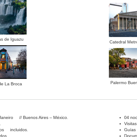
as de Iguazu
Catedral Metr
Palermo Buen
de La Broca
 Janeiro // Buenos Aires – México.
04 noc
.
Visitas
nos incluidos.
Guías 
dos.
Docume