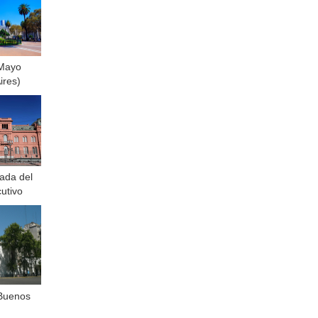
 Mayo
ires)
ada del
utivo
 Buenos