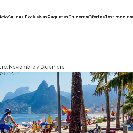
icio
Salidas Exclusivas
Paquetes
Cruceros
Ofertas
Testimonios
s
re, Noviembre y Diciembre