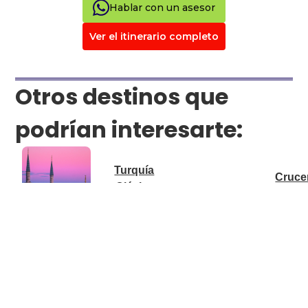
Hablar con un asesor
Ver el itinerario completo
Otros destinos que
podrían interesarte:
Turquía
Cruce
Clásica
Mediterrán
Consulta
Saliendo
fechas y
05/Julio/2
disponibilidad
Lo mejor
Maravillas 